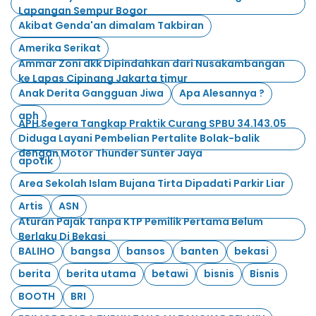
Lapangan Sempur Bogor
Akibat Genda'an dimalam Takbiran
Amerika Serikat
Ammar Zoni dkk Dipindahkan dari Nusakambangan
ke Lapas Cipinang Jakarta timur
Anak Derita Gangguan Jiwa
Apa Alesannya ?
aph
APH Segera Tangkap Praktik Curang SPBU 34.143.05
Diduga Layani Pembelian Pertalite Bolak-balik
dengan Motor Thunder Sunter Jaya
apotik
Area Sekolah Islam Bujana Tirta Dipadati Parkir Liar
Artis
ASN
Aturan Pajak Tanpa KTP Pemilik Pertama Belum
Berlaku Di Bekasi
BALIHO
bangsa
bansos
banten
bekasi
berita
berita utama
betawi
bisnis
Bisnis
BOOTH
BRI