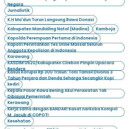
Negara
Jurnalistik
K.H Ma'dun Turun Langsung Bawa Donasi
Kabupaten Mandailing Natal (Madina)
Kamboja
Kapolda Perempuan Pertama di Indonesia
Kapolri Perintahkan Tes Urine Massal Seluruh
Anggota Kepolisian di Indonesia
Karawang
KASDIM 0620/Kabupaten Cirebon Pimpin Upacara
Bendera
Kasus Korupsi Rp 300 Triliun: Toni Tamsil Divonis 3
Tahun Penjara dan Denda Seharga Secangkir Kopi
kediri
Kepala Pasar Rawa Bening Akui Perawatan Tak
Dibiayai Pemerintah
Kerawang
Kerja sama dengan BANDAR! Kasat narkoba Kompol
M. Jacub di COPOT!
Kesehatan