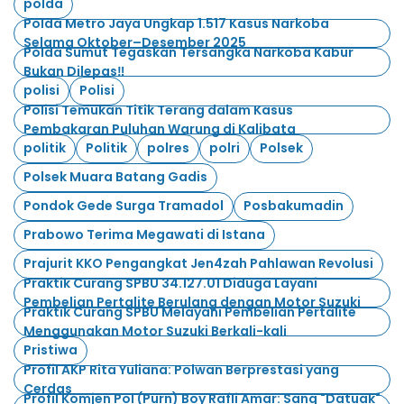
polda
Polda Metro Jaya Ungkap 1.517 Kasus Narkoba
Selama Oktober–Desember 2025
Polda Sumut Tegaskan Tersangka Narkoba Kabur
Bukan Dilepas‼️
polisi
Polisi
Polisi Temukan Titik Terang dalam Kasus
Pembakaran Puluhan Warung di Kalibata
politik
Politik
polres
polri
Polsek
Polsek Muara Batang Gadis
Pondok Gede Surga Tramadol
Posbakumadin
Prabowo Terima Megawati di Istana
Prajurit KKO Pengangkat Jen4zah Pahlawan Revolusi
Praktik Curang SPBU 34.127.01 Diduga Layani
Pembelian Pertalite Berulang dengan Motor Suzuki
Praktik Curang SPBU Melayani Pembelian Pertalite
Menggunakan Motor Suzuki Berkali-kali
Pristiwa
Profil AKP Rita Yuliana: Polwan Berprestasi yang
Cerdas
Profil Komjen Pol (Purn) Boy Rafli Amar: Sang "Datuak"