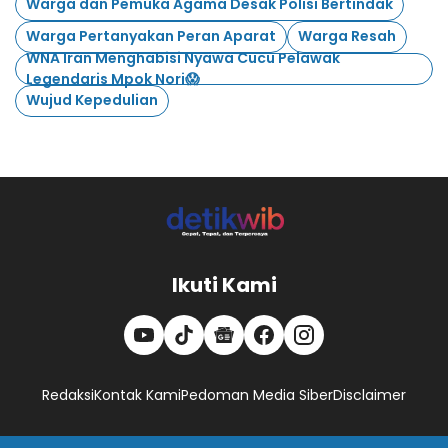
Warga dan Pemuka Agama Desak Polisi Bertindak
Warga Pertanyakan Peran Aparat
Warga Resah
WNA Iran Menghabisi Nyawa Cucu Pelawak
Legendaris Mpok Nori😱
Wujud Kepedulian
Ikuti Kami
Redaksi
Kontak Kami
Pedoman Media Siber
Disclaimer