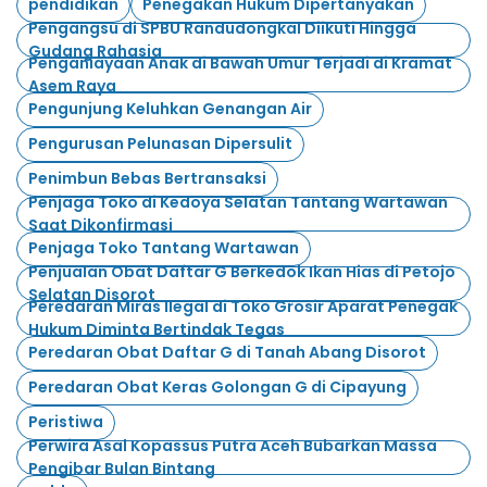
pendidikan
Penegakan Hukum Dipertanyakan
Pengangsu di SPBU Randudongkal Diikuti Hingga
Gudang Rahasia
Penganiayaan Anak di Bawah Umur Terjadi di Kramat
Asem Raya
Pengunjung Keluhkan Genangan Air
Pengurusan Pelunasan Dipersulit
Penimbun Bebas Bertransaksi
Penjaga Toko di Kedoya Selatan Tantang Wartawan
Saat Dikonfirmasi
Penjaga Toko Tantang Wartawan
Penjualan Obat Daftar G Berkedok Ikan Hias di Petojo
Selatan Disorot
Peredaran Miras Ilegal di Toko Grosir Aparat Penegak
Hukum Diminta Bertindak Tegas
Peredaran Obat Daftar G di Tanah Abang Disorot
Peredaran Obat Keras Golongan G di Cipayung
Peristiwa
Perwira Asal Kopassus Putra Aceh Bubarkan Massa
Pengibar Bulan Bintang