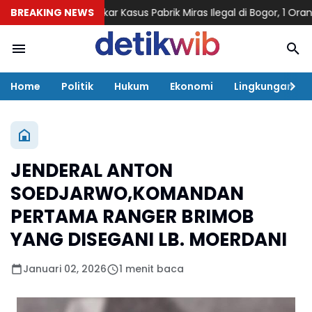
Polisi Bongkar Kasus Pabrik Miras Ilegal di Bogor, 1 Orang Ditangk
BREAKING NEWS
Home
Politik
Hukum
Ekonomi
Lingkungan
JENDERAL ANTON
SOEDJARWO,KOMANDAN
PERTAMA RANGER BRIMOB
YANG DISEGANI LB. MOERDANI
Januari 02, 2026
1 menit baca