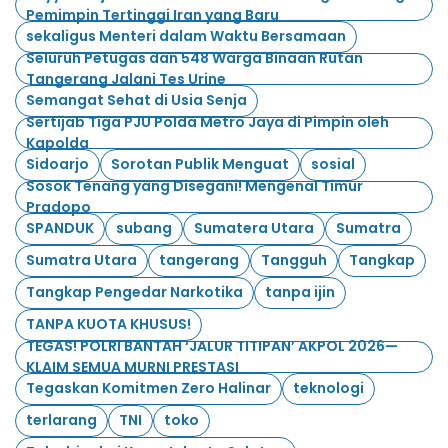
Pemimpin Tertinggi Iran yang Baru
sekaligus Menteri dalam Waktu Bersamaan
Seluruh Petugas dan 548 Warga Binaan Rutan
Tangerang Jalani Tes Urine
Semangat Sehat di Usia Senja
Sertijab Tiga PJU Polda Metro Jaya di Pimpin oleh
Kapolda
Sidoarjo
Sorotan Publik Menguat
sosial
Sosok Tenang yang Disegani! Mengenal Timur
Pradopo
SPANDUK
subang
Sumatera Utara
Sumatra
Sumatra Utara
tangerang
Tangguh
Tangkap
Tangkap Pengedar Narkotika
tanpa ijin
TANPA KUOTA KHUSUS!
TEGAS! POLRI BANTAH ‘JALUR TITIPAN’ AKPOL 2026—
KLAIM SEMUA MURNI PRESTASI
Tegaskan Komitmen Zero Halinar
teknologi
terlarang
TNI
toko