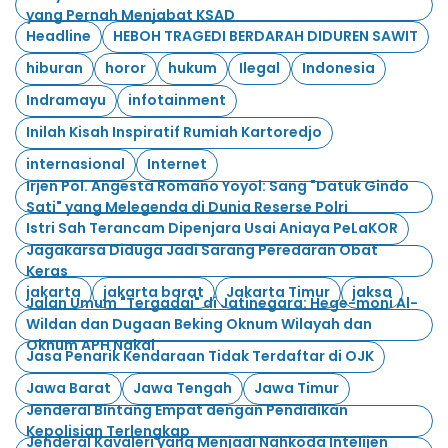
yang Pernah Menjabat KSAD
Headline
HEBOH TRAGEDI BERDARAH DIDUREN SAWIT
hiburan
horor
hukum
Ilegal
Indonesia
Indramayu
infotainment
Inilah Kisah Inspiratif Rumiah Kartoredjo
internasional
Internet
Irjen Pol. Angesta Romano Yoyol: Sang "Datuk Gindo
Sati" yang Melegenda di Dunia Reserse Polri
Istri Sah Terancam Dipenjara Usai Aniaya PeLaKOR
Jagakarsa Diduga Jadi Sarang Peredaran Obat
Keras
jakarta
jakarta barat
Jakarta Timur
jaksa
Jalan Umum "Tergadai" di Jatinegara: Hege-moni Al-
Wildan dan Dugaan Beking Oknum Wilayah dan
Oknum APH Nakal
Jasa Penarik Kendaraan Tidak Terdaftar di OJK
Jawa Barat
Jawa Tengah
Jawa Timur
Jenderal Bintang Empat dengan Pendidikan
Kepolisian Terlengkap
Jenderal Kavaleri yang Menjadi Nahkoda Intelijen