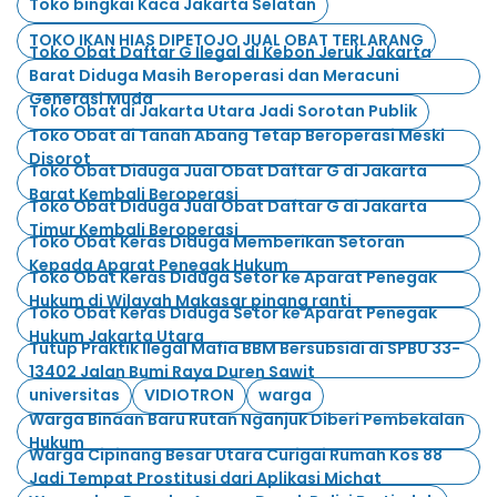
Toko bingkai Kaca Jakarta Selatan
TOKO IKAN HIAS DIPETOJO JUAL OBAT TERLARANG
Toko Obat Daftar G Ilegal di Kebon Jeruk Jakarta
Barat Diduga Masih Beroperasi dan Meracuni
Generasi Muda
Toko Obat di Jakarta Utara Jadi Sorotan Publik
Toko Obat di Tanah Abang Tetap Beroperasi Meski
Disorot
Toko Obat Diduga Jual Obat Daftar G di Jakarta
Barat Kembali Beroperasi
Toko Obat Diduga Jual Obat Daftar G di Jakarta
Timur Kembali Beroperasi
Toko Obat Keras Diduga Memberikan Setoran
Kepada Aparat Penegak Hukum
Toko Obat Keras Diduga Setor ke Aparat Penegak
Hukum di Wilayah Makasar pinang ranti
Toko Obat Keras Diduga Setor ke Aparat Penegak
Hukum Jakarta Utara
Tutup Praktik Ilegal Mafia BBM Bersubsidi di SPBU 33-
13402 Jalan Bumi Raya Duren Sawit
universitas
VIDIOTRON
warga
Warga Binaan Baru Rutan Nganjuk Diberi Pembekalan
Hukum
Warga Cipinang Besar Utara Curigai Rumah Kos 88
Jadi Tempat Prostitusi dari Aplikasi Michat