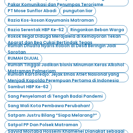
Pakar Komunikasi dan Penumpas Terorisme
PT Mose Sunflor Abadi
pungutan liar
Razia Kos-kosan Kayumanis Matraman
Razia Serentak HBP Ke-62
Ringankan Beban Warga
Rokok Ilegal Diduga Merajalela di Kemayoran Tekan
Aparat dan Bea Cukai Bertindak Tegas
Rumah Dhuafa Nyaris Roboh di Desa Beringin Jadi
Sorotan
RUMAH DIJUAL
Rumah Tinggal Jadikan bisnis Minuman Keras Alkohol
Matraman Palmeriam
Rumiah Kartoredjo: Jejak Emas Atlet Nasional yang
Menjadi Kapolda Perempuan Pertama di Indonesia
Sambut HBP Ke-62
Sang Penyelamat di Tengah Badai Pandemi
Sang Wali Kota Pembawa Perubahan!
Satpam Justru Bilang “Siapa Melarang?”
Satpol PP Dan Polsek Matraman
Sayyid Mojtaba Hosseini Khamenei Diangkat sebagai