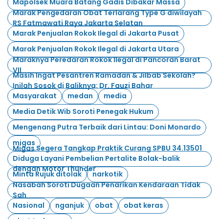
Mapolsek Muara Batang Gadis Dibakar Massa
Marak Pengedaran Obat Terlarang Type G diwilayah
RS Fatmawati Raya Jakarta Selatan
Marak Penjualan Rokok Ilegal di Jakarta Pusat
Marak Penjualan Rokok Ilegal di Jakarta Utara
Maraknya Peredaran Rokok Ilegal di Pancoran Barat
VII
Masih Ingat Pesantren Ramadan & Jilbab Sekolah?
Inilah Sosok di Baliknya: Dr. Fauzi Bahar
Masyarakat
medan
media
Media Detik Wib Soroti Penegak Hukum
Mengenang Putra Terbaik dari Lintau: Doni Monardo
migas
Migas Segera Tangkap Praktik Curang SPBU 34.13501
Diduga Layani Pembelian Pertalite Bolak-balik
dengan Motor Thunder
Minta Rujuk ditolak
narkotik
Nasabah Soroti Dugaan Penarikan Kendaraan Tidak
Sah
Nasional
nganjuk
obat
obat keras