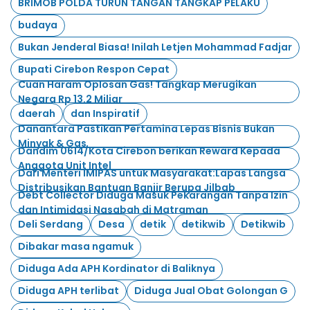
BRIMOB POLDA TURUN TANGAN TANGKAP PELAKU
budaya
Bukan Jenderal Biasa! Inilah Letjen Mohammad Fadjar
Bupati Cirebon Respon Cepat
Cuan Haram Oplosan Gas! Tangkap Merugikan
Negara Rp 13.2 Miliar
daerah
dan Inspiratif
Danantara Pastikan Pertamina Lepas Bisnis Bukan
Minyak & Gas
Dandim 0614/Kota Cirebon berikan Reward Kepada
Anggota Unit Intel
Dari Menteri IMIPAS untuk Masyarakat:Lapas Langsa
Distribusikan Bantuan Banjir Berupa Jilbab
Debt Collector Diduga Masuk Pekarangan Tanpa Izin
dan Intimidasi Nasabah di Matraman
Deli Serdang
Desa
detik
detikwib
Detikwib
Dibakar masa ngamuk
Diduga Ada APH Kordinator di Baliknya
Diduga APH terlibat
Diduga Jual Obat Golongan G