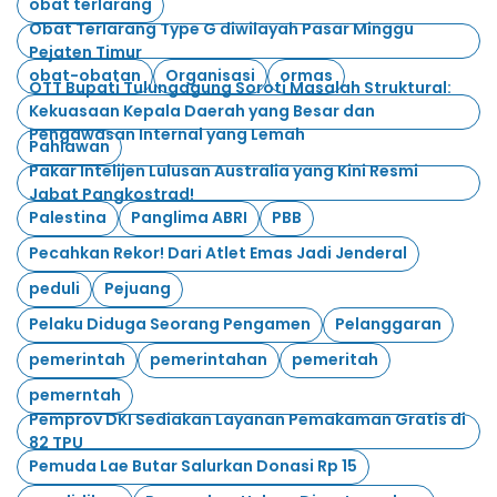
obat terlarang
Obat Terlarang Type G diwilayah Pasar Minggu
Pejaten Timur
obat-obatan
Organisasi
ormas
OTT Bupati Tulungagung Soroti Masalah Struktural:
Kekuasaan Kepala Daerah yang Besar dan
Pengawasan Internal yang Lemah
Pahlawan
Pakar Intelijen Lulusan Australia yang Kini Resmi
Jabat Pangkostrad!
Palestina
Panglima ABRI
PBB
Pecahkan Rekor! Dari Atlet Emas Jadi Jenderal
peduli
Pejuang
Pelaku Diduga Seorang Pengamen
Pelanggaran
pemerintah
pemerintahan
pemeritah
pemerntah
Pemprov DKI Sediakan Layanan Pemakaman Gratis di
82 TPU
Pemuda Lae Butar Salurkan Donasi Rp 15