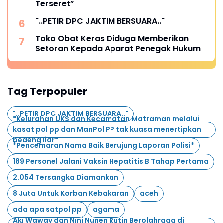
Terseret”
"..PETIR DPC JAKTIM BERSUARA.."
Toko Obat Keras Diduga Memberikan
Setoran Kepada Aparat Penegak Hukum
Tag Terpopuler
"..PETIR DPC JAKTIM BERSUARA.."
*Kelurahan UKS dan Kecamatan Matraman melalui
kasat pol pp dan ManPol PP tak kuasa menertipkan
bedeng liar*
*Pencemaran Nama Baik Berujung Laporan Polisi*
189 Personel Jalani Vaksin Hepatitis B Tahap Pertama
2.054 Tersangka Diamankan
8 Juta Untuk Korban Kebakaran
aceh
ada apa satpol pp
agama
Aki Waway dan Nini Nunen Rutin Berolahraga di