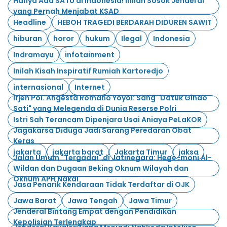
Hanya Ada SATU di Indonesia! Inilah Sosok Jenderal
yang Pernah Menjabat KSAD
Headline
HEBOH TRAGEDI BERDARAH DIDUREN SAWIT
hiburan
horor
hukum
Ilegal
Indonesia
Indramayu
infotainment
Inilah Kisah Inspiratif Rumiah Kartoredjo
internasional
Internet
Irjen Pol. Angesta Romano Yoyol: Sang "Datuk Gindo
Sati" yang Melegenda di Dunia Reserse Polri
Istri Sah Terancam Dipenjara Usai Aniaya PeLaKOR
Jagakarsa Diduga Jadi Sarang Peredaran Obat
Keras
jakarta
jakarta barat
Jakarta Timur
jaksa
Jalan Umum "Tergadai" di Jatinegara: Hege-moni Al-
Wildan dan Dugaan Beking Oknum Wilayah dan
Oknum APH Nakal
Jasa Penarik Kendaraan Tidak Terdaftar di OJK
Jawa Barat
Jawa Tengah
Jawa Timur
Jenderal Bintang Empat dengan Pendidikan
Kepolisian Terlengkap