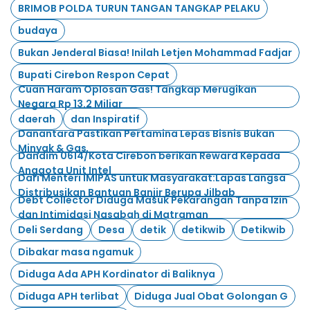
BRIMOB POLDA TURUN TANGAN TANGKAP PELAKU
budaya
Bukan Jenderal Biasa! Inilah Letjen Mohammad Fadjar
Bupati Cirebon Respon Cepat
Cuan Haram Oplosan Gas! Tangkap Merugikan
Negara Rp 13.2 Miliar
daerah
dan Inspiratif
Danantara Pastikan Pertamina Lepas Bisnis Bukan
Minyak & Gas
Dandim 0614/Kota Cirebon berikan Reward Kepada
Anggota Unit Intel
Dari Menteri IMIPAS untuk Masyarakat:Lapas Langsa
Distribusikan Bantuan Banjir Berupa Jilbab
Debt Collector Diduga Masuk Pekarangan Tanpa Izin
dan Intimidasi Nasabah di Matraman
Deli Serdang
Desa
detik
detikwib
Detikwib
Dibakar masa ngamuk
Diduga Ada APH Kordinator di Baliknya
Diduga APH terlibat
Diduga Jual Obat Golongan G