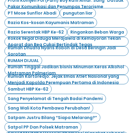
Profil Komjen Pol (Purn) Boy Rafli Amar: Sang "Datuak"
Pakar Komunikasi dan Penumpas Terorisme
PT Mose Sunflor Abadi
pungutan liar
Razia Kos-kosan Kayumanis Matraman
Razia Serentak HBP Ke-62
Ringankan Beban Warga
Rokok Ilegal Diduga Merajalela di Kemayoran Tekan
Aparat dan Bea Cukai Bertindak Tegas
Rumah Dhuafa Nyaris Roboh di Desa Beringin Jadi
Sorotan
RUMAH DIJUAL
Rumah Tinggal Jadikan bisnis Minuman Keras Alkohol
Matraman Palmeriam
Rumiah Kartoredjo: Jejak Emas Atlet Nasional yang
Menjadi Kapolda Perempuan Pertama di Indonesia
Sambut HBP Ke-62
Sang Penyelamat di Tengah Badai Pandemi
Sang Wali Kota Pembawa Perubahan!
Satpam Justru Bilang “Siapa Melarang?”
Satpol PP Dan Polsek Matraman