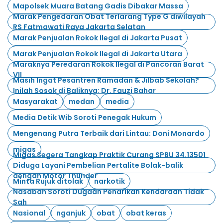
Mapolsek Muara Batang Gadis Dibakar Massa
Marak Pengedaran Obat Terlarang Type G diwilayah
RS Fatmawati Raya Jakarta Selatan
Marak Penjualan Rokok Ilegal di Jakarta Pusat
Marak Penjualan Rokok Ilegal di Jakarta Utara
Maraknya Peredaran Rokok Ilegal di Pancoran Barat
VII
Masih Ingat Pesantren Ramadan & Jilbab Sekolah?
Inilah Sosok di Baliknya: Dr. Fauzi Bahar
Masyarakat
medan
media
Media Detik Wib Soroti Penegak Hukum
Mengenang Putra Terbaik dari Lintau: Doni Monardo
migas
Migas Segera Tangkap Praktik Curang SPBU 34.13501
Diduga Layani Pembelian Pertalite Bolak-balik
dengan Motor Thunder
Minta Rujuk ditolak
narkotik
Nasabah Soroti Dugaan Penarikan Kendaraan Tidak
Sah
Nasional
nganjuk
obat
obat keras