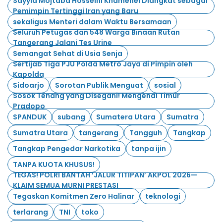
Sayyid Mojtaba Hosseini Khamenei Diangkat sebagai
Pemimpin Tertinggi Iran yang Baru
sekaligus Menteri dalam Waktu Bersamaan
Seluruh Petugas dan 548 Warga Binaan Rutan
Tangerang Jalani Tes Urine
Semangat Sehat di Usia Senja
Sertijab Tiga PJU Polda Metro Jaya di Pimpin oleh
Kapolda
Sidoarjo
Sorotan Publik Menguat
sosial
Sosok Tenang yang Disegani! Mengenal Timur
Pradopo
SPANDUK
subang
Sumatera Utara
Sumatra
Sumatra Utara
tangerang
Tangguh
Tangkap
Tangkap Pengedar Narkotika
tanpa ijin
TANPA KUOTA KHUSUS!
TEGAS! POLRI BANTAH ‘JALUR TITIPAN’ AKPOL 2026—
KLAIM SEMUA MURNI PRESTASI
Tegaskan Komitmen Zero Halinar
teknologi
terlarang
TNI
toko