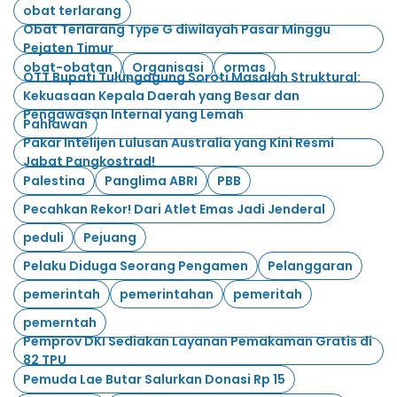
obat terlarang
Obat Terlarang Type G diwilayah Pasar Minggu
Pejaten Timur
obat-obatan
Organisasi
ormas
OTT Bupati Tulungagung Soroti Masalah Struktural:
Kekuasaan Kepala Daerah yang Besar dan
Pengawasan Internal yang Lemah
Pahlawan
Pakar Intelijen Lulusan Australia yang Kini Resmi
Jabat Pangkostrad!
Palestina
Panglima ABRI
PBB
Pecahkan Rekor! Dari Atlet Emas Jadi Jenderal
peduli
Pejuang
Pelaku Diduga Seorang Pengamen
Pelanggaran
pemerintah
pemerintahan
pemeritah
pemerntah
Pemprov DKI Sediakan Layanan Pemakaman Gratis di
82 TPU
Pemuda Lae Butar Salurkan Donasi Rp 15