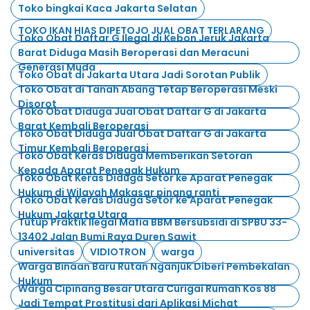
Toko bingkai Kaca Jakarta Selatan
TOKO IKAN HIAS DIPETOJO JUAL OBAT TERLARANG
Toko Obat Daftar G Ilegal di Kebon Jeruk Jakarta
Barat Diduga Masih Beroperasi dan Meracuni
Generasi Muda
Toko Obat di Jakarta Utara Jadi Sorotan Publik
Toko Obat di Tanah Abang Tetap Beroperasi Meski
Disorot
Toko Obat Diduga Jual Obat Daftar G di Jakarta
Barat Kembali Beroperasi
Toko Obat Diduga Jual Obat Daftar G di Jakarta
Timur Kembali Beroperasi
Toko Obat Keras Diduga Memberikan Setoran
Kepada Aparat Penegak Hukum
Toko Obat Keras Diduga Setor ke Aparat Penegak
Hukum di Wilayah Makasar pinang ranti
Toko Obat Keras Diduga Setor ke Aparat Penegak
Hukum Jakarta Utara
Tutup Praktik Ilegal Mafia BBM Bersubsidi di SPBU 33-
13402 Jalan Bumi Raya Duren Sawit
universitas
VIDIOTRON
warga
Warga Binaan Baru Rutan Nganjuk Diberi Pembekalan
Hukum
Warga Cipinang Besar Utara Curigai Rumah Kos 88
Jadi Tempat Prostitusi dari Aplikasi Michat