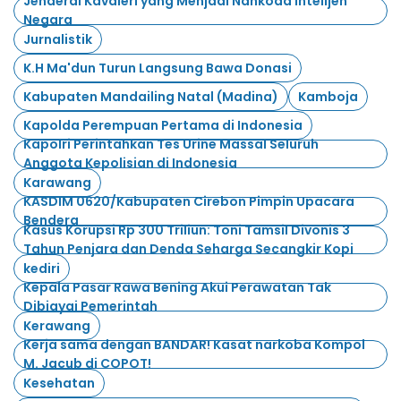
Jenderal Kavaleri yang Menjadi Nahkoda Intelijen
Negara
Jurnalistik
K.H Ma'dun Turun Langsung Bawa Donasi
Kabupaten Mandailing Natal (Madina)
Kamboja
Kapolda Perempuan Pertama di Indonesia
Kapolri Perintahkan Tes Urine Massal Seluruh
Anggota Kepolisian di Indonesia
Karawang
KASDIM 0620/Kabupaten Cirebon Pimpin Upacara
Bendera
Kasus Korupsi Rp 300 Triliun: Toni Tamsil Divonis 3
Tahun Penjara dan Denda Seharga Secangkir Kopi
kediri
Kepala Pasar Rawa Bening Akui Perawatan Tak
Dibiayai Pemerintah
Kerawang
Kerja sama dengan BANDAR! Kasat narkoba Kompol
M. Jacub di COPOT!
Kesehatan