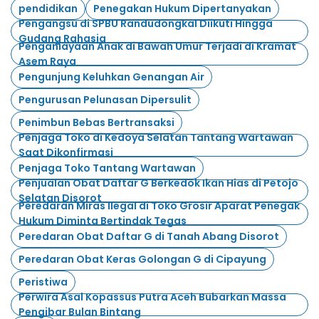
pendidikan
Penegakan Hukum Dipertanyakan
Pengangsu di SPBU Randudongkal Diikuti Hingga
Gudang Rahasia
Penganiayaan Anak di Bawah Umur Terjadi di Kramat
Asem Raya
Pengunjung Keluhkan Genangan Air
Pengurusan Pelunasan Dipersulit
Penimbun Bebas Bertransaksi
Penjaga Toko di Kedoya Selatan Tantang Wartawan
Saat Dikonfirmasi
Penjaga Toko Tantang Wartawan
Penjualan Obat Daftar G Berkedok Ikan Hias di Petojo
Selatan Disorot
Peredaran Miras Ilegal di Toko Grosir Aparat Penegak
Hukum Diminta Bertindak Tegas
Peredaran Obat Daftar G di Tanah Abang Disorot
Peredaran Obat Keras Golongan G di Cipayung
Peristiwa
Perwira Asal Kopassus Putra Aceh Bubarkan Massa
Pengibar Bulan Bintang