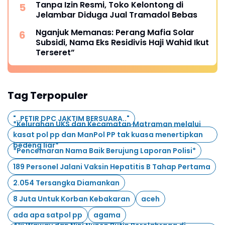
Tanpa Izin Resmi, Toko Kelontong di
Jelambar Diduga Jual Tramadol Bebas
Nganjuk Memanas: Perang Mafia Solar
Subsidi, Nama Eks Residivis Haji Wahid Ikut
Terseret”
Tag Terpopuler
"..PETIR DPC JAKTIM BERSUARA.."
*Kelurahan UKS dan Kecamatan Matraman melalui
kasat pol pp dan ManPol PP tak kuasa menertipkan
bedeng liar*
*Pencemaran Nama Baik Berujung Laporan Polisi*
189 Personel Jalani Vaksin Hepatitis B Tahap Pertama
2.054 Tersangka Diamankan
8 Juta Untuk Korban Kebakaran
aceh
ada apa satpol pp
agama