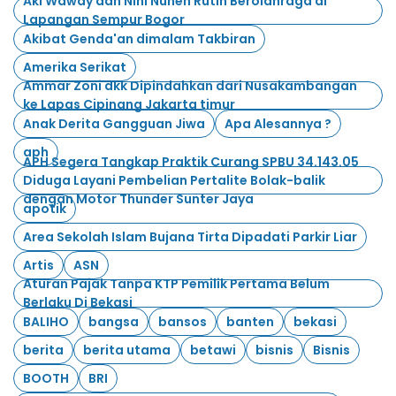
Aki Waway dan Nini Nunen Rutin Berolahraga di
Lapangan Sempur Bogor
Akibat Genda'an dimalam Takbiran
Amerika Serikat
Ammar Zoni dkk Dipindahkan dari Nusakambangan
ke Lapas Cipinang Jakarta timur
Anak Derita Gangguan Jiwa
Apa Alesannya ?
aph
APH Segera Tangkap Praktik Curang SPBU 34.143.05
Diduga Layani Pembelian Pertalite Bolak-balik
dengan Motor Thunder Sunter Jaya
apotik
Area Sekolah Islam Bujana Tirta Dipadati Parkir Liar
Artis
ASN
Aturan Pajak Tanpa KTP Pemilik Pertama Belum
Berlaku Di Bekasi
BALIHO
bangsa
bansos
banten
bekasi
berita
berita utama
betawi
bisnis
Bisnis
BOOTH
BRI