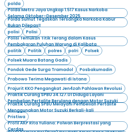
polda
Polda Metro Jaya Ungkap 1.517 Kasus Narkoba
Selama Oktober–Desember 2025
Polda Sumut Tegaskan Tersangka Narkoba Kabur
Bukan Dilepas‼️
polisi
Polisi
Polisi Temukan Titik Terang dalam Kasus
Pembakaran Puluhan Warung di Kalibata
politik
Politik
polres
polri
Polsek
Polsek Muara Batang Gadis
Pondok Gede Surga Tramadol
Posbakumadin
Prabowo Terima Megawati di Istana
Prajurit KKO Pengangkat Jen4zah Pahlawan Revolusi
Praktik Curang SPBU 34.127.01 Diduga Layani
Pembelian Pertalite Berulang dengan Motor Suzuki
Praktik Curang SPBU Melayani Pembelian Pertalite
Menggunakan Motor Suzuki Berkali-kali
Pristiwa
Profil AKP Rita Yuliana: Polwan Berprestasi yang
Cerdas