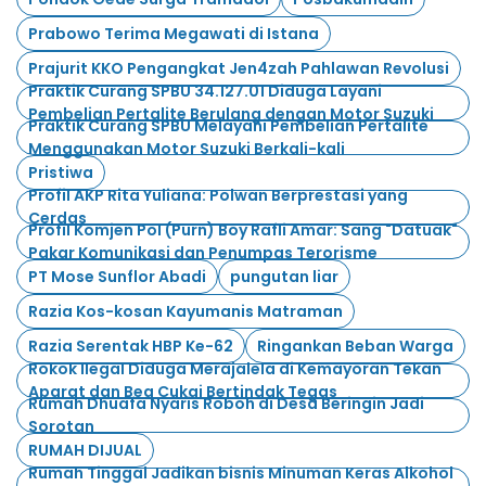
Prabowo Terima Megawati di Istana
Prajurit KKO Pengangkat Jen4zah Pahlawan Revolusi
Praktik Curang SPBU 34.127.01 Diduga Layani
Pembelian Pertalite Berulang dengan Motor Suzuki
Praktik Curang SPBU Melayani Pembelian Pertalite
Menggunakan Motor Suzuki Berkali-kali
Pristiwa
Profil AKP Rita Yuliana: Polwan Berprestasi yang
Cerdas
Profil Komjen Pol (Purn) Boy Rafli Amar: Sang "Datuak"
Pakar Komunikasi dan Penumpas Terorisme
PT Mose Sunflor Abadi
pungutan liar
Razia Kos-kosan Kayumanis Matraman
Razia Serentak HBP Ke-62
Ringankan Beban Warga
Rokok Ilegal Diduga Merajalela di Kemayoran Tekan
Aparat dan Bea Cukai Bertindak Tegas
Rumah Dhuafa Nyaris Roboh di Desa Beringin Jadi
Sorotan
RUMAH DIJUAL
Rumah Tinggal Jadikan bisnis Minuman Keras Alkohol