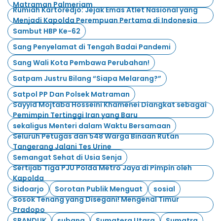
Matraman Palmeriam
Rumiah Kartoredjo: Jejak Emas Atlet Nasional yang
Menjadi Kapolda Perempuan Pertama di Indonesia
Sambut HBP Ke-62
Sang Penyelamat di Tengah Badai Pandemi
Sang Wali Kota Pembawa Perubahan!
Satpam Justru Bilang “Siapa Melarang?”
Satpol PP Dan Polsek Matraman
Sayyid Mojtaba Hosseini Khamenei Diangkat sebagai
Pemimpin Tertinggi Iran yang Baru
sekaligus Menteri dalam Waktu Bersamaan
Seluruh Petugas dan 548 Warga Binaan Rutan
Tangerang Jalani Tes Urine
Semangat Sehat di Usia Senja
Sertijab Tiga PJU Polda Metro Jaya di Pimpin oleh
Kapolda
Sidoarjo
Sorotan Publik Menguat
sosial
Sosok Tenang yang Disegani! Mengenal Timur
Pradopo
SPANDUK
subang
Sumatera Utara
Sumatra