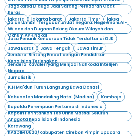
Jagakarsa Diduga Jadi Sarang Peredaran Obat
Keras
jakarta
jakarta barat
Jakarta Timur
jaksa
Jalan Umum "Tergadai" di Jatinegara: Hege-moni Al-
Wildan dan Dugaan Beking Oknum Wilayah dan
Oknum APH Nakal
Jasa Penarik Kendaraan Tidak Terdaftar di OJK
Jawa Barat
Jawa Tengah
Jawa Timur
Jenderal Bintang Empat dengan Pendidikan
Kepolisian Terlengkap
Jenderal Kavaleri yang Menjadi Nahkoda Intelijen
Negara
Jurnalistik
K.H Ma'dun Turun Langsung Bawa Donasi
Kabupaten Mandailing Natal (Madina)
Kamboja
Kapolda Perempuan Pertama di Indonesia
Kapolri Perintahkan Tes Urine Massal Seluruh
Anggota Kepolisian di Indonesia
Karawang
KASDIM 0620/Kabupaten Cirebon Pimpin Upacara