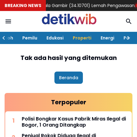
k DiSPBU Kebon pala Gambir (34.10701) Lemah Pengawasan.
BREAKING NEWS
Inna
Tokoh
Pemilu
Edukasi
Properti
Energi
Pemer
Tak ada hasil yang ditemukan
Beranda
Terpopuler
Polisi Bongkar Kasus Pabrik Miras Ilegal di
Bogor, 1 Orang Ditangkap
Penjual Rokok Diduga Ilegal di