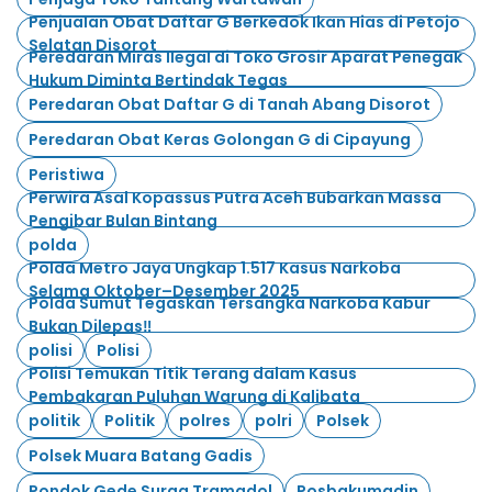
Penjualan Obat Daftar G Berkedok Ikan Hias di Petojo
Selatan Disorot
Peredaran Miras Ilegal di Toko Grosir Aparat Penegak
Hukum Diminta Bertindak Tegas
Peredaran Obat Daftar G di Tanah Abang Disorot
Peredaran Obat Keras Golongan G di Cipayung
Peristiwa
Perwira Asal Kopassus Putra Aceh Bubarkan Massa
Pengibar Bulan Bintang
polda
Polda Metro Jaya Ungkap 1.517 Kasus Narkoba
Selama Oktober–Desember 2025
Polda Sumut Tegaskan Tersangka Narkoba Kabur
Bukan Dilepas‼️
polisi
Polisi
Polisi Temukan Titik Terang dalam Kasus
Pembakaran Puluhan Warung di Kalibata
politik
Politik
polres
polri
Polsek
Polsek Muara Batang Gadis
Pondok Gede Surga Tramadol
Posbakumadin