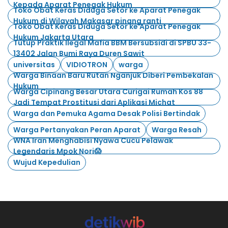
Kepada Aparat Penegak Hukum
Toko Obat Keras Diduga Setor ke Aparat Penegak
Hukum di Wilayah Makasar pinang ranti
Toko Obat Keras Diduga Setor ke Aparat Penegak
Hukum Jakarta Utara
Tutup Praktik Ilegal Mafia BBM Bersubsidi di SPBU 33-
13402 Jalan Bumi Raya Duren Sawit
universitas
VIDIOTRON
warga
Warga Binaan Baru Rutan Nganjuk Diberi Pembekalan
Hukum
Warga Cipinang Besar Utara Curigai Rumah Kos 88
Jadi Tempat Prostitusi dari Aplikasi Michat
Warga dan Pemuka Agama Desak Polisi Bertindak
Warga Pertanyakan Peran Aparat
Warga Resah
WNA Iran Menghabisi Nyawa Cucu Pelawak
Legendaris Mpok Nori😱
Wujud Kepedulian