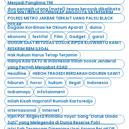
Menjadi Panglima TNI
dua penagih utang (matel) tewas keroyok dikalibata
DUA WN LIBERIA DITANGKAP ANGGOTA SATRESKRIM
POLRES METRO JAKBAR TERKAIT UANG PALSU BLACK
DOLAR
Dugaan Kordinasi ke Oknum Aparat
dunia
ekonomi
festifal
Film
Gadget
garut
GUGUR SAAT BETUGAS SOSOK AIPDA KUSWANTO KANIT
RESKRIM BBM ILEGAL
Hak Hukum Harus Tetap Terjamin
Hanya Ada SATU di Indonesia! Inilah Sosok Jenderal
yang Pernah Menjabat KSAD
Headline
HEBOH TRAGEDI BERDARAH DIDUREN SAWIT
hiburan
horor
hukum
Ilegal
Indonesia
Indramayu
infotainment
Inilah Kisah Inspiratif Rumiah Kartoredjo
internasional
Internet
Irjen Pol. Angesta Romano Yoyol: Sang "Datuk Gindo
Sati" yang Melegenda di Dunia Reserse Polri
Istri Sah Terancam Dipenjara Usai Aniaya PeLaKOR