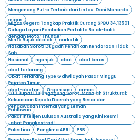
Mengenang Putra Terbaik dari Lintau: Doni Monardo
migas
Migas Segera Tangkap Praktik Curang SPBU 34.13501
Diduga Layani Pembelian Pertalite Bolak-balik
dengan Motor Thunder
Minta Rujuk ditolak
narkotik
Nasabah Soroti Dugaan Penarikan Kendaraan Tidak
Sah
Nasional
nganjuk
obat
obat keras
obat terlarang
Obat Terlarang Type G diwilayah Pasar Minggu
Pejaten Timur
obat-obatan
Organisasi
ormas
OTT Bupati Tulungagung Soroti Masalah Struktural:
Kekuasaan Kepala Daerah yang Besar dan
Pengawasan Internal yang Lemah
Pahlawan
Pakar Intelijen Lulusan Australia yang Kini Resmi
Jabat Pangkostrad!
Palestina
Panglima ABRI
PBB
Pecahkan Rekor! Dari Atlet Emas Jadi Jenderal