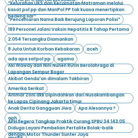
*Kelurahan UKS dan Kecamatan Matraman melalui
kasat pol pp dan ManPol PP tak kuasa menertipkan
bedeng liar*
*Pencemaran Nama Baik Berujung Laporan Polisi*
189 Personel Jalani Vaksin Hepatitis B Tahap Pertama
2.054 Tersangka Diamankan
8 Juta Untuk Korban Kebakaran
aceh
ada apa satpol pp
agama
Aki Waway dan Nini Nunen Rutin Berolahraga di
Lapangan Sempur Bogor
Akibat Genda'an dimalam Takbiran
Amerika Serikat
Ammar Zoni dkk Dipindahkan dari Nusakambangan
ke Lapas Cipinang Jakarta timur
Anak Derita Gangguan Jiwa
Apa Alesannya ?
aph
APH Segera Tangkap Praktik Curang SPBU 34.143.05
Diduga Layani Pembelian Pertalite Bolak-balik
dengan Motor Thunder Sunter Jaya
apotik