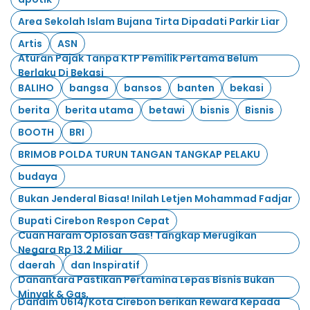
Area Sekolah Islam Bujana Tirta Dipadati Parkir Liar
Artis
ASN
Aturan Pajak Tanpa KTP Pemilik Pertama Belum
Berlaku Di Bekasi
BALIHO
bangsa
bansos
banten
bekasi
berita
berita utama
betawi
bisnis
Bisnis
BOOTH
BRI
BRIMOB POLDA TURUN TANGAN TANGKAP PELAKU
budaya
Bukan Jenderal Biasa! Inilah Letjen Mohammad Fadjar
Bupati Cirebon Respon Cepat
Cuan Haram Oplosan Gas! Tangkap Merugikan
Negara Rp 13.2 Miliar
daerah
dan Inspiratif
Danantara Pastikan Pertamina Lepas Bisnis Bukan
Minyak & Gas
Dandim 0614/Kota Cirebon berikan Reward Kepada