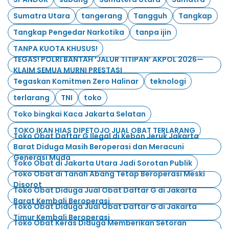
Sumatra Utara
tangerang
Tangguh
Tangkap
Tangkap Pengedar Narkotika
tanpa ijin
TANPA KUOTA KHUSUS!
TEGAS! POLRI BANTAH ‘JALUR TITIPAN’ AKPOL 2026—
KLAIM SEMUA MURNI PRESTASI
Tegaskan Komitmen Zero Halinar
teknologi
terlarang
TNI
toko
Toko bingkai Kaca Jakarta Selatan
TOKO IKAN HIAS DIPETOJO JUAL OBAT TERLARANG
Toko Obat Daftar G Ilegal di Kebon Jeruk Jakarta
Barat Diduga Masih Beroperasi dan Meracuni
Generasi Muda
Toko Obat di Jakarta Utara Jadi Sorotan Publik
Toko Obat di Tanah Abang Tetap Beroperasi Meski
Disorot
Toko Obat Diduga Jual Obat Daftar G di Jakarta
Barat Kembali Beroperasi
Toko Obat Diduga Jual Obat Daftar G di Jakarta
Timur Kembali Beroperasi
Toko Obat Keras Diduga Memberikan Setoran