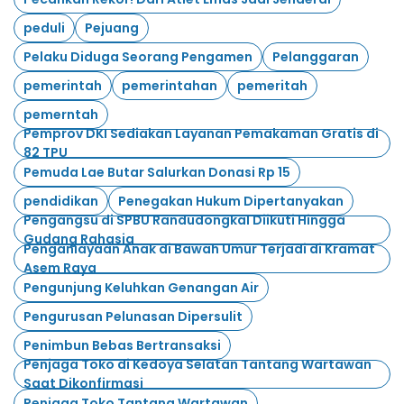
peduli
Pejuang
Pelaku Diduga Seorang Pengamen
Pelanggaran
pemerintah
pemerintahan
pemeritah
pemerntah
Pemprov DKI Sediakan Layanan Pemakaman Gratis di
82 TPU
Pemuda Lae Butar Salurkan Donasi Rp 15
pendidikan
Penegakan Hukum Dipertanyakan
Pengangsu di SPBU Randudongkal Diikuti Hingga
Gudang Rahasia
Penganiayaan Anak di Bawah Umur Terjadi di Kramat
Asem Raya
Pengunjung Keluhkan Genangan Air
Pengurusan Pelunasan Dipersulit
Penimbun Bebas Bertransaksi
Penjaga Toko di Kedoya Selatan Tantang Wartawan
Saat Dikonfirmasi
Penjaga Toko Tantang Wartawan