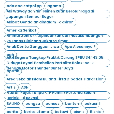
ada apa satpol pp
agama
Aki Waway dan Nini Nunen Rutin Berolahraga di
Lapangan Sempur Bogor
Akibat Genda'an dimalam Takbiran
Amerika Serikat
Ammar Zoni dkk Dipindahkan dari Nusakambangan
ke Lapas Cipinang Jakarta timur
Anak Derita Gangguan Jiwa
Apa Alesannya ?
aph
APH Segera Tangkap Praktik Curang SPBU 34.143.05
Diduga Layani Pembelian Pertalite Bolak-balik
dengan Motor Thunder Sunter Jaya
apotik
Area Sekolah Islam Bujana Tirta Dipadati Parkir Liar
Artis
ASN
Aturan Pajak Tanpa KTP Pemilik Pertama Belum
Berlaku Di Bekasi
BALIHO
bangsa
bansos
banten
bekasi
berita
berita utama
betawi
bisnis
Bisnis