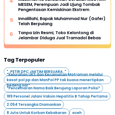
MESEM, Perempuan Jadi Ujung Tombak
Pengentasan Kemiskinan Ekstrem
Innalillahi, Bapak Muhammad Nur (Gafer)
Telah Berpulang
Tanpa Izin Resmi, Toko Kelontong di
Jelambar Diduga Jual Tramadol Bebas
Tag Terpopuler
"..PETIR DPC JAKTIM BERSUARA.."
*Kelurahan UKS dan Kecamatan Matraman melalui
kasat pol pp dan ManPol PP tak kuasa menertipkan
bedeng liar*
*Pencemaran Nama Baik Berujung Laporan Polisi*
189 Personel Jalani Vaksin Hepatitis B Tahap Pertama
2.054 Tersangka Diamankan
8 Juta Untuk Korban Kebakaran
aceh