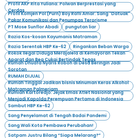
Profil AKP Rita Yuliana: Polwan Berprestasi yang
Cerdas
Profil Komjen Pol (Purn) Boy Rafli Amar: Sang "Datuak"
Pakar Komunikasi dan Penumpas Terorisme
PT Mose Sunflor Abadi
pungutan liar
Razia Kos-kosan Kayumanis Matraman
Razia Serentak HBP Ke-62
Ringankan Beban Warga
Rokok Ilegal Diduga Merajalela di Kemayoran Tekan
Aparat dan Bea Cukai Bertindak Tegas
Rumah Dhuafa Nyaris Roboh di Desa Beringin Jadi
Sorotan
RUMAH DIJUAL
Rumah Tinggal Jadikan bisnis Minuman Keras Alkohol
Matraman Palmeriam
Rumiah Kartoredjo: Jejak Emas Atlet Nasional yang
Menjadi Kapolda Perempuan Pertama di Indonesia
Sambut HBP Ke-62
Sang Penyelamat di Tengah Badai Pandemi
Sang Wali Kota Pembawa Perubahan!
Satpam Justru Bilang “Siapa Melarang?”