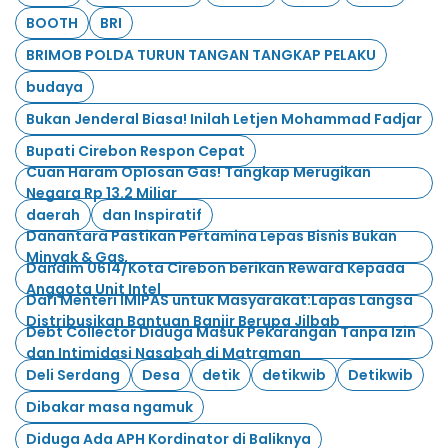
BOOTH
BRI
BRIMOB POLDA TURUN TANGAN TANGKAP PELAKU
budaya
Bukan Jenderal Biasa! Inilah Letjen Mohammad Fadjar
Bupati Cirebon Respon Cepat
Cuan Haram Oplosan Gas! Tangkap Merugikan
Negara Rp 13.2 Miliar
daerah
dan Inspiratif
Danantara Pastikan Pertamina Lepas Bisnis Bukan
Minyak & Gas
Dandim 0614/Kota Cirebon berikan Reward Kepada
Anggota Unit Intel
Dari Menteri IMIPAS untuk Masyarakat:Lapas Langsa
Distribusikan Bantuan Banjir Berupa Jilbab
Debt Collector Diduga Masuk Pekarangan Tanpa Izin
dan Intimidasi Nasabah di Matraman
Deli Serdang
Desa
detik
detikwib
Detikwib
Dibakar masa ngamuk
Diduga Ada APH Kordinator di Baliknya