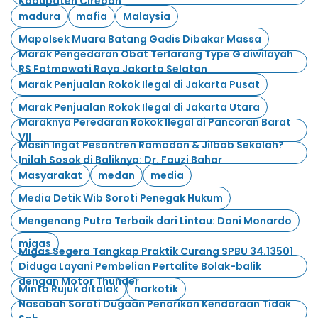
Kabupaten Cirebon
madura
mafia
Malaysia
Mapolsek Muara Batang Gadis Dibakar Massa
Marak Pengedaran Obat Terlarang Type G diwilayah
RS Fatmawati Raya Jakarta Selatan
Marak Penjualan Rokok Ilegal di Jakarta Pusat
Marak Penjualan Rokok Ilegal di Jakarta Utara
Maraknya Peredaran Rokok Ilegal di Pancoran Barat
VII
Masih Ingat Pesantren Ramadan & Jilbab Sekolah?
Inilah Sosok di Baliknya: Dr. Fauzi Bahar
Masyarakat
medan
media
Media Detik Wib Soroti Penegak Hukum
Mengenang Putra Terbaik dari Lintau: Doni Monardo
migas
Migas Segera Tangkap Praktik Curang SPBU 34.13501
Diduga Layani Pembelian Pertalite Bolak-balik
dengan Motor Thunder
Minta Rujuk ditolak
narkotik
Nasabah Soroti Dugaan Penarikan Kendaraan Tidak