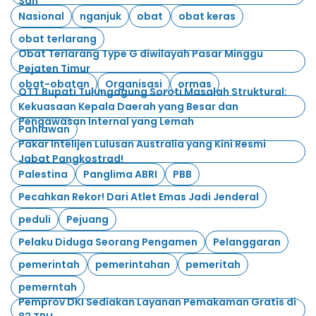
Sah
Nasional
nganjuk
obat
obat keras
obat terlarang
Obat Terlarang Type G diwilayah Pasar Minggu
Pejaten Timur
obat-obatan
Organisasi
ormas
OTT Bupati Tulungagung Soroti Masalah Struktural:
Kekuasaan Kepala Daerah yang Besar dan
Pengawasan Internal yang Lemah
Pahlawan
Pakar Intelijen Lulusan Australia yang Kini Resmi
Jabat Pangkostrad!
Palestina
Panglima ABRI
PBB
Pecahkan Rekor! Dari Atlet Emas Jadi Jenderal
peduli
Pejuang
Pelaku Diduga Seorang Pengamen
Pelanggaran
pemerintah
pemerintahan
pemeritah
pemerntah
Pemprov DKI Sediakan Layanan Pemakaman Gratis di