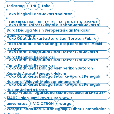
terlarang
TNI
toko
Toko bingkai Kaca Jakarta Selatan
TOKO IKAN HIAS DIPETOJO JUAL OBAT TERLARANG
Toko Obat Daftar G Ilegal di Kebon Jeruk Jakarta
Barat Diduga Masih Beroperasi dan Meracuni
Generasi Muda
Toko Obat di Jakarta Utara Jadi Sorotan Publik
Toko Obat di Tanah Abang Tetap Beroperasi Meski
Disorot
Toko Obat Diduga Jual Obat Daftar G di Jakarta
Barat Kembali Beroperasi
Toko Obat Diduga Jual Obat Daftar G di Jakarta
Timur Kembali Beroperasi
Toko Obat Keras Diduga Memberikan Setoran
Kepada Aparat Penegak Hukum
Toko Obat Keras Diduga Setor ke Aparat Penegak
Hukum di Wilayah Makasar pinang ranti
Toko Obat Keras Diduga Setor ke Aparat Penegak
Hukum Jakarta Utara
Tutup Praktik Ilegal Mafia BBM Bersubsidi di SPBU 33-
13402 Jalan Bumi Raya Duren Sawit
universitas
VIDIOTRON
warga
Warga Binaan Baru Rutan Nganjuk Diberi Pembekalan