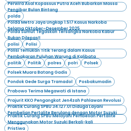
Perwira Asal Kopassus Putra Aceh Bubarkan Massa
Pengibar Bulan Bintang
polda
Polda Metro Jaya Ungkap 1.517 Kasus Narkoba
Selama Oktober–Desember 2025
Polda Sumut Tegaskan Tersangka Narkoba Kabur
Bukan Dilepas‼️
polisi
Polisi
Polisi Temukan Titik Terang dalam Kasus
Pembakaran Puluhan Warung di Kalibata
politik
Politik
polres
polri
Polsek
Polsek Muara Batang Gadis
Pondok Gede Surga Tramadol
Posbakumadin
Prabowo Terima Megawati di Istana
Prajurit KKO Pengangkat Jen4zah Pahlawan Revolusi
Praktik Curang SPBU 34.127.01 Diduga Layani
Pembelian Pertalite Berulang dengan Motor Suzuki
Praktik Curang SPBU Melayani Pembelian Pertalite
Menggunakan Motor Suzuki Berkali-kali
Pristiwa