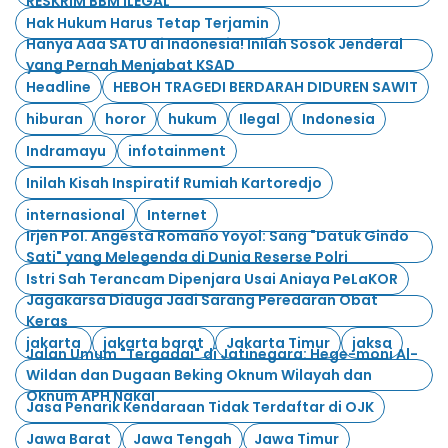
RESKRIM BBM ILEGAL
Hak Hukum Harus Tetap Terjamin
Hanya Ada SATU di Indonesia! Inilah Sosok Jenderal
yang Pernah Menjabat KSAD
Headline
HEBOH TRAGEDI BERDARAH DIDUREN SAWIT
hiburan
horor
hukum
Ilegal
Indonesia
Indramayu
infotainment
Inilah Kisah Inspiratif Rumiah Kartoredjo
internasional
Internet
Irjen Pol. Angesta Romano Yoyol: Sang "Datuk Gindo
Sati" yang Melegenda di Dunia Reserse Polri
Istri Sah Terancam Dipenjara Usai Aniaya PeLaKOR
Jagakarsa Diduga Jadi Sarang Peredaran Obat
Keras
jakarta
jakarta barat
Jakarta Timur
jaksa
Jalan Umum "Tergadai" di Jatinegara: Hege-moni Al-
Wildan dan Dugaan Beking Oknum Wilayah dan
Oknum APH Nakal
Jasa Penarik Kendaraan Tidak Terdaftar di OJK
Jawa Barat
Jawa Tengah
Jawa Timur