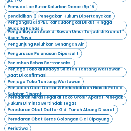
82 TPU
Pemuda Lae Butar Salurkan Donasi Rp 15
pendidikan
Penegakan Hukum Dipertanyakan
Pengangsu di SPBU Randudongkal Diikuti Hingga
Gudang Rahasia
Penganiayaan Anak di Bawah Umur Terjadi di Kramat
Asem Raya
Pengunjung Keluhkan Genangan Air
Pengurusan Pelunasan Dipersulit
Penimbun Bebas Bertransaksi
Penjaga Toko di Kedoya Selatan Tantang Wartawan
Saat Dikonfirmasi
Penjaga Toko Tantang Wartawan
Penjualan Obat Daftar G Berkedok Ikan Hias di Petojo
Selatan Disorot
Peredaran Miras Ilegal di Toko Grosir Aparat Penegak
Hukum Diminta Bertindak Tegas
Peredaran Obat Daftar G di Tanah Abang Disorot
Peredaran Obat Keras Golongan G di Cipayung
Peristiwa