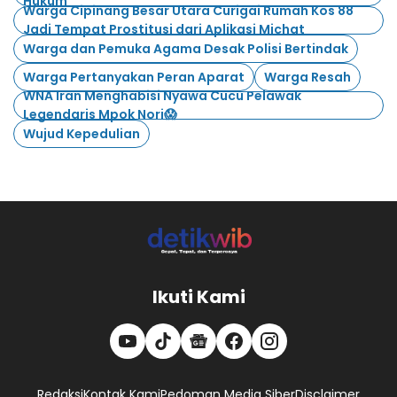
Hukum
Warga Cipinang Besar Utara Curigai Rumah Kos 88
Jadi Tempat Prostitusi dari Aplikasi Michat
Warga dan Pemuka Agama Desak Polisi Bertindak
Warga Pertanyakan Peran Aparat
Warga Resah
WNA Iran Menghabisi Nyawa Cucu Pelawak
Legendaris Mpok Nori😱
Wujud Kepedulian
Ikuti Kami
Redaksi
Kontak Kami
Pedoman Media Siber
Disclaimer