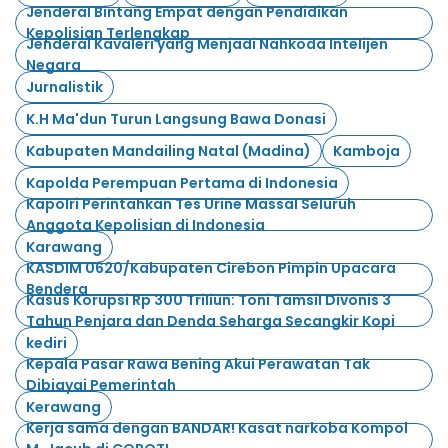
Jenderal Bintang Empat dengan Pendidikan
Kepolisian Terlengkap
Jenderal Kavaleri yang Menjadi Nahkoda Intelijen
Negara
Jurnalistik
K.H Ma'dun Turun Langsung Bawa Donasi
Kabupaten Mandailing Natal (Madina)
Kamboja
Kapolda Perempuan Pertama di Indonesia
Kapolri Perintahkan Tes Urine Massal Seluruh
Anggota Kepolisian di Indonesia
Karawang
KASDIM 0620/Kabupaten Cirebon Pimpin Upacara
Bendera
Kasus Korupsi Rp 300 Triliun: Toni Tamsil Divonis 3
Tahun Penjara dan Denda Seharga Secangkir Kopi
kediri
Kepala Pasar Rawa Bening Akui Perawatan Tak
Dibiayai Pemerintah
Kerawang
Kerja sama dengan BANDAR! Kasat narkoba Kompol