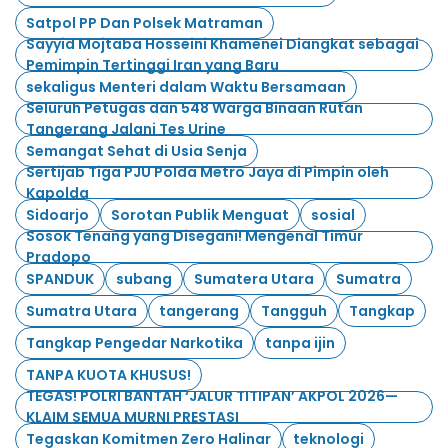
Satpol PP Dan Polsek Matraman
Sayyid Mojtaba Hosseini Khamenei Diangkat sebagai
Pemimpin Tertinggi Iran yang Baru
sekaligus Menteri dalam Waktu Bersamaan
Seluruh Petugas dan 548 Warga Binaan Rutan
Tangerang Jalani Tes Urine
Semangat Sehat di Usia Senja
Sertijab Tiga PJU Polda Metro Jaya di Pimpin oleh
Kapolda
Sidoarjo
Sorotan Publik Menguat
sosial
Sosok Tenang yang Disegani! Mengenal Timur
Pradopo
SPANDUK
subang
Sumatera Utara
Sumatra
Sumatra Utara
tangerang
Tangguh
Tangkap
Tangkap Pengedar Narkotika
tanpa ijin
TANPA KUOTA KHUSUS!
TEGAS! POLRI BANTAH ‘JALUR TITIPAN’ AKPOL 2026—
KLAIM SEMUA MURNI PRESTASI
Tegaskan Komitmen Zero Halinar
teknologi