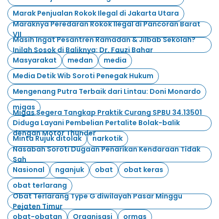
Marak Penjualan Rokok Ilegal di Jakarta Utara
Maraknya Peredaran Rokok Ilegal di Pancoran Barat
VII
Masih Ingat Pesantren Ramadan & Jilbab Sekolah?
Inilah Sosok di Baliknya: Dr. Fauzi Bahar
Masyarakat
medan
media
Media Detik Wib Soroti Penegak Hukum
Mengenang Putra Terbaik dari Lintau: Doni Monardo
migas
Migas Segera Tangkap Praktik Curang SPBU 34.13501
Diduga Layani Pembelian Pertalite Bolak-balik
dengan Motor Thunder
Minta Rujuk ditolak
narkotik
Nasabah Soroti Dugaan Penarikan Kendaraan Tidak
Sah
Nasional
nganjuk
obat
obat keras
obat terlarang
Obat Terlarang Type G diwilayah Pasar Minggu
Pejaten Timur
obat-obatan
Organisasi
ormas