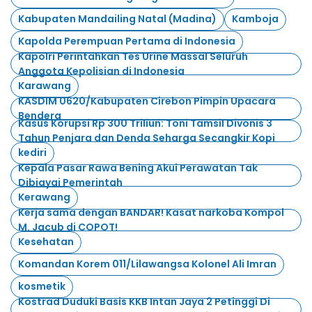
Kabupaten Mandailing Natal (Madina)
Kamboja
Kapolda Perempuan Pertama di Indonesia
Kapolri Perintahkan Tes Urine Massal Seluruh
Anggota Kepolisian di Indonesia
Karawang
KASDIM 0620/Kabupaten Cirebon Pimpin Upacara
Bendera
Kasus Korupsi Rp 300 Triliun: Toni Tamsil Divonis 3
Tahun Penjara dan Denda Seharga Secangkir Kopi
kediri
Kepala Pasar Rawa Bening Akui Perawatan Tak
Dibiayai Pemerintah
Kerawang
Kerja sama dengan BANDAR! Kasat narkoba Kompol
M. Jacub di COPOT!
Kesehatan
Komandan Korem 011/Lilawangsa Kolonel Ali Imran
kosmetik
Kostrad Duduki Basis KKB Intan Jaya 2 Petinggi Di