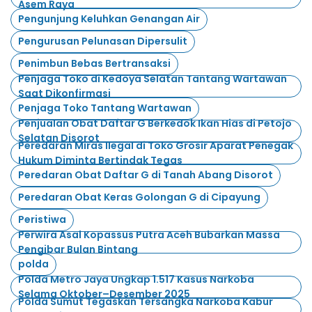
Asem Raya
Pengunjung Keluhkan Genangan Air
Pengurusan Pelunasan Dipersulit
Penimbun Bebas Bertransaksi
Penjaga Toko di Kedoya Selatan Tantang Wartawan
Saat Dikonfirmasi
Penjaga Toko Tantang Wartawan
Penjualan Obat Daftar G Berkedok Ikan Hias di Petojo
Selatan Disorot
Peredaran Miras Ilegal di Toko Grosir Aparat Penegak
Hukum Diminta Bertindak Tegas
Peredaran Obat Daftar G di Tanah Abang Disorot
Peredaran Obat Keras Golongan G di Cipayung
Peristiwa
Perwira Asal Kopassus Putra Aceh Bubarkan Massa
Pengibar Bulan Bintang
polda
Polda Metro Jaya Ungkap 1.517 Kasus Narkoba
Selama Oktober–Desember 2025
Polda Sumut Tegaskan Tersangka Narkoba Kabur