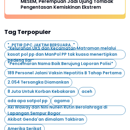
MESEM, Perempuan Jadi Ujung Tombak
Pengentasan Kemiskinan Ekstrem
Tag Terpopuler
"..PETIR DPC JAKTIM BERSUARA.."
*Kelurahan UKS dan Kecamatan Matraman melalui
kasat pol pp dan ManPol PP tak kuasa menertipkan
bedeng liar*
*Pencemaran Nama Baik Berujung Laporan Polisi*
189 Personel Jalani Vaksin Hepatitis B Tahap Pertama
2.054 Tersangka Diamankan
8 Juta Untuk Korban Kebakaran
aceh
ada apa satpol pp
agama
Aki Waway dan Nini Nunen Rutin Berolahraga di
Lapangan Sempur Bogor
Akibat Genda'an dimalam Takbiran
Amerika Serikat