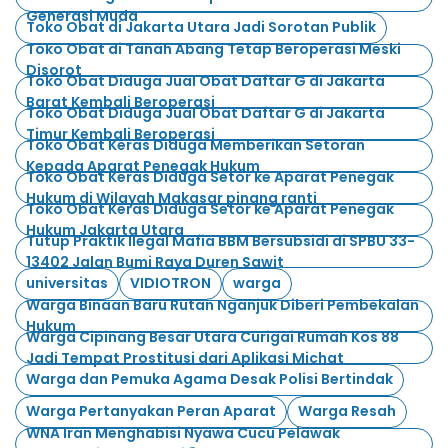
Generasi Muda
Toko Obat di Jakarta Utara Jadi Sorotan Publik
Toko Obat di Tanah Abang Tetap Beroperasi Meski
Disorot
Toko Obat Diduga Jual Obat Daftar G di Jakarta
Barat Kembali Beroperasi
Toko Obat Diduga Jual Obat Daftar G di Jakarta
Timur Kembali Beroperasi
Toko Obat Keras Diduga Memberikan Setoran
Kepada Aparat Penegak Hukum
Toko Obat Keras Diduga Setor ke Aparat Penegak
Hukum di Wilayah Makasar pinang ranti
Toko Obat Keras Diduga Setor ke Aparat Penegak
Hukum Jakarta Utara
Tutup Praktik Ilegal Mafia BBM Bersubsidi di SPBU 33-
13402 Jalan Bumi Raya Duren Sawit
universitas
VIDIOTRON
warga
Warga Binaan Baru Rutan Nganjuk Diberi Pembekalan
Hukum
Warga Cipinang Besar Utara Curigai Rumah Kos 88
Jadi Tempat Prostitusi dari Aplikasi Michat
Warga dan Pemuka Agama Desak Polisi Bertindak
Warga Pertanyakan Peran Aparat
Warga Resah
WNA Iran Menghabisi Nyawa Cucu Pelawak