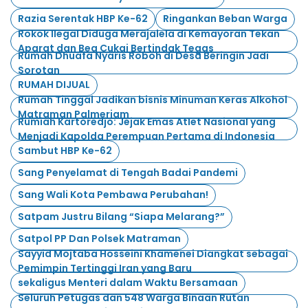
Razia Serentak HBP Ke-62
Ringankan Beban Warga
Rokok Ilegal Diduga Merajalela di Kemayoran Tekan
Aparat dan Bea Cukai Bertindak Tegas
Rumah Dhuafa Nyaris Roboh di Desa Beringin Jadi
Sorotan
RUMAH DIJUAL
Rumah Tinggal Jadikan bisnis Minuman Keras Alkohol
Matraman Palmeriam
Rumiah Kartoredjo: Jejak Emas Atlet Nasional yang
Menjadi Kapolda Perempuan Pertama di Indonesia
Sambut HBP Ke-62
Sang Penyelamat di Tengah Badai Pandemi
Sang Wali Kota Pembawa Perubahan!
Satpam Justru Bilang “Siapa Melarang?”
Satpol PP Dan Polsek Matraman
Sayyid Mojtaba Hosseini Khamenei Diangkat sebagai
Pemimpin Tertinggi Iran yang Baru
sekaligus Menteri dalam Waktu Bersamaan
Seluruh Petugas dan 548 Warga Binaan Rutan