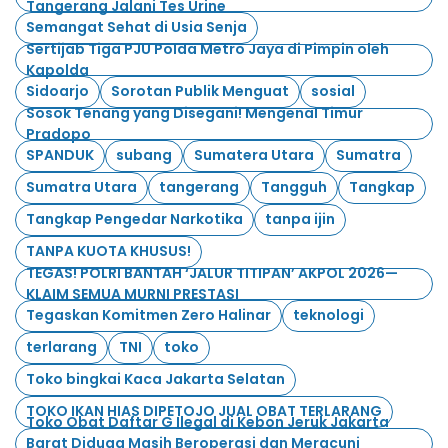
Tangerang Jalani Tes Urine
Semangat Sehat di Usia Senja
Sertijab Tiga PJU Polda Metro Jaya di Pimpin oleh
Kapolda
Sidoarjo
Sorotan Publik Menguat
sosial
Sosok Tenang yang Disegani! Mengenal Timur
Pradopo
SPANDUK
subang
Sumatera Utara
Sumatra
Sumatra Utara
tangerang
Tangguh
Tangkap
Tangkap Pengedar Narkotika
tanpa ijin
TANPA KUOTA KHUSUS!
TEGAS! POLRI BANTAH ‘JALUR TITIPAN’ AKPOL 2026—
KLAIM SEMUA MURNI PRESTASI
Tegaskan Komitmen Zero Halinar
teknologi
terlarang
TNI
toko
Toko bingkai Kaca Jakarta Selatan
TOKO IKAN HIAS DIPETOJO JUAL OBAT TERLARANG
Toko Obat Daftar G Ilegal di Kebon Jeruk Jakarta
Barat Diduga Masih Beroperasi dan Meracuni