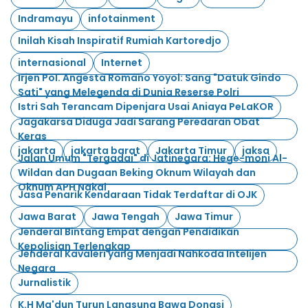
Indramayu
infotainment
Inilah Kisah Inspiratif Rumiah Kartoredjo
internasional
Internet
Irjen Pol. Angesta Romano Yoyol: Sang "Datuk Gindo
Sati" yang Melegenda di Dunia Reserse Polri
Istri Sah Terancam Dipenjara Usai Aniaya PeLaKOR
Jagakarsa Diduga Jadi Sarang Peredaran Obat
Keras
jakarta
jakarta barat
Jakarta Timur
jaksa
Jalan Umum "Tergadai" di Jatinegara: Hege-moni Al-
Wildan dan Dugaan Beking Oknum Wilayah dan
Oknum APH Nakal
Jasa Penarik Kendaraan Tidak Terdaftar di OJK
Jawa Barat
Jawa Tengah
Jawa Timur
Jenderal Bintang Empat dengan Pendidikan
Kepolisian Terlengkap
Jenderal Kavaleri yang Menjadi Nahkoda Intelijen
Negara
Jurnalistik
K.H Ma'dun Turun Langsung Bawa Donasi