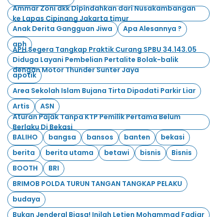
Ammar Zoni dkk Dipindahkan dari Nusakambangan
ke Lapas Cipinang Jakarta timur
Anak Derita Gangguan Jiwa
Apa Alesannya ?
aph
APH Segera Tangkap Praktik Curang SPBU 34.143.05
Diduga Layani Pembelian Pertalite Bolak-balik
dengan Motor Thunder Sunter Jaya
apotik
Area Sekolah Islam Bujana Tirta Dipadati Parkir Liar
Artis
ASN
Aturan Pajak Tanpa KTP Pemilik Pertama Belum
Berlaku Di Bekasi
BALIHO
bangsa
bansos
banten
bekasi
berita
berita utama
betawi
bisnis
Bisnis
BOOTH
BRI
BRIMOB POLDA TURUN TANGAN TANGKAP PELAKU
budaya
Bukan Jenderal Biasa! Inilah Letjen Mohammad Fadjar