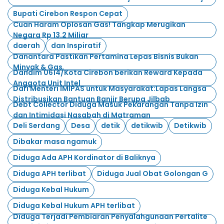
Bupati Cirebon Respon Cepat
Cuan Haram Oplosan Gas! Tangkap Merugikan
Negara Rp 13.2 Miliar
daerah
dan Inspiratif
Danantara Pastikan Pertamina Lepas Bisnis Bukan
Minyak & Gas
Dandim 0614/Kota Cirebon berikan Reward Kepada
Anggota Unit Intel
Dari Menteri IMIPAS untuk Masyarakat:Lapas Langsa
Distribusikan Bantuan Banjir Berupa Jilbab
Debt Collector Diduga Masuk Pekarangan Tanpa Izin
dan Intimidasi Nasabah di Matraman
Deli Serdang
Desa
detik
detikwib
Detikwib
Dibakar masa ngamuk
Diduga Ada APH Kordinator di Baliknya
Diduga APH terlibat
Diduga Jual Obat Golongan G
Diduga Kebal Hukum
Diduga Kebal Hukum APH terlibat
Diduga Terjadi Pembiaran Penyalahgunaan Pertalite