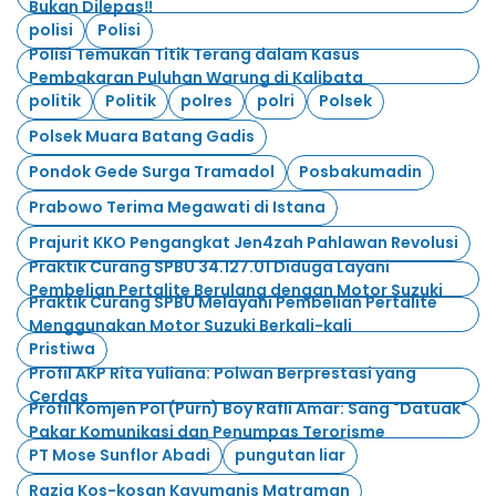
Bukan Dilepas‼️
polisi
Polisi
Polisi Temukan Titik Terang dalam Kasus
Pembakaran Puluhan Warung di Kalibata
politik
Politik
polres
polri
Polsek
Polsek Muara Batang Gadis
Pondok Gede Surga Tramadol
Posbakumadin
Prabowo Terima Megawati di Istana
Prajurit KKO Pengangkat Jen4zah Pahlawan Revolusi
Praktik Curang SPBU 34.127.01 Diduga Layani
Pembelian Pertalite Berulang dengan Motor Suzuki
Praktik Curang SPBU Melayani Pembelian Pertalite
Menggunakan Motor Suzuki Berkali-kali
Pristiwa
Profil AKP Rita Yuliana: Polwan Berprestasi yang
Cerdas
Profil Komjen Pol (Purn) Boy Rafli Amar: Sang "Datuak"
Pakar Komunikasi dan Penumpas Terorisme
PT Mose Sunflor Abadi
pungutan liar
Razia Kos-kosan Kayumanis Matraman