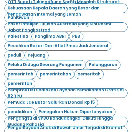
OTT Bupati Tulungagung Soroti Masalah Struktural:
Kekuasaan Kepala Daerah yang Besar dan
Pengawasan Internal yang Lemah
Pahlawan
Pakar Intelijen Lulusan Australia yang Kini Resmi
Jabat Pangkostrad!
Palestina
Panglima ABRI
PBB
Pecahkan Rekor! Dari Atlet Emas Jadi Jenderal
peduli
Pejuang
Pelaku Diduga Seorang Pengamen
Pelanggaran
pemerintah
pemerintahan
pemeritah
pemerntah
Pemprov DKI Sediakan Layanan Pemakaman Gratis di
82 TPU
Pemuda Lae Butar Salurkan Donasi Rp 15
pendidikan
Penegakan Hukum Dipertanyakan
Pengangsu di SPBU Randudongkal Diikuti Hingga
Gudang Rahasia
Penganiayaan Anak di Bawah Umur Terjadi di Kramat