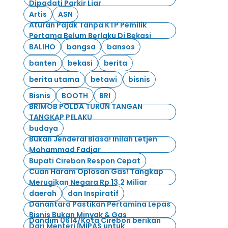
Dipadati Parkir Liar
Artis
ASN
Aturan Pajak Tanpa KTP Pemilik
Pertama Belum Berlaku Di Bekasi
BALIHO
bangsa
bansos
banten
bekasi
berita
berita utama
betawi
bisnis
Bisnis
BOOTH
BRI
BRIMOB POLDA TURUN TANGAN
TANGKAP PELAKU
budaya
Bukan Jenderal Biasa! Inilah Letjen
Mohammad Fadjar
Bupati Cirebon Respon Cepat
Cuan Haram Oplosan Gas! Tangkap
Merugikan Negara Rp 13.2 Miliar
daerah
dan Inspiratif
Danantara Pastikan Pertamina Lepas
Bisnis Bukan Minyak & Gas
Dandim 0614/Kota Cirebon berikan
Dari Menteri IMIPAS untuk