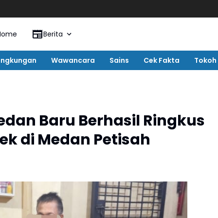
Home
Berita
ingkungan
Wawancara
Sains
Cek Fakta
Tokoh
edan Baru Berhasil Ringkus
k di Medan Petisah