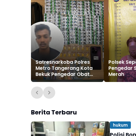
Satresnarkoba Polres
Polsek Se
Metro Tangerang Kota
Pengedar 
Bekuk Pengedar Obat
Merah
Keras di Teluknaga
Berita Terbaru
hukum
Polisi Bo