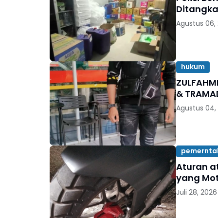
Ditangk
Agustus 06,
hukum
ZULFAHM
& TRAMAD
Agustus 04,
pemernta
Aturan a
yang Mot
Juli 28, 2026