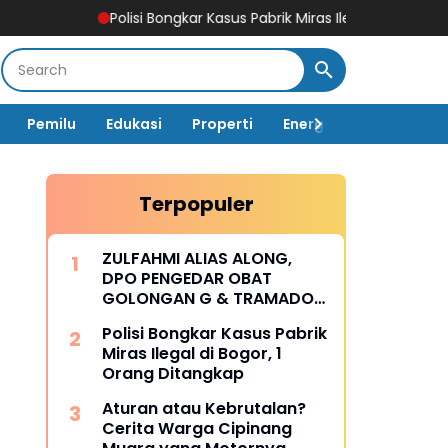
Polisi Bongkar Kasus Pabrik Miras Ilegal di Bogor, 1 Orang Ditan
Pemilu
Edukasi
Properti
Energi
Pemerintah
Terpopuler
ZULFAHMI ALIAS ALONG,
DPO PENGEDAR OBAT
GOLONGAN G & TRAMADOL
DI WILAYAH BEKASI SELATAN
Polisi Bongkar Kasus Pabrik
Miras Ilegal di Bogor, 1
Orang Ditangkap
Aturan atau Kebrutalan?
Cerita Warga Cipinang