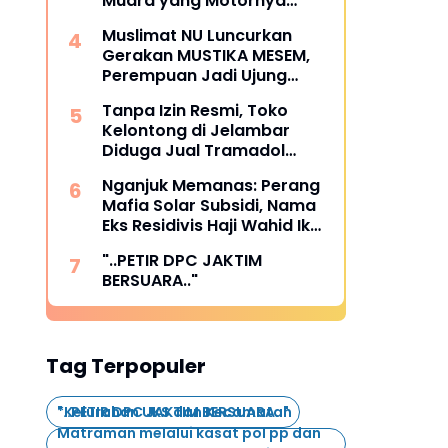
Muara yang Motornya
Digembok FIF Akibat Telat 8
Muslimat NU Luncurkan
Hari
Gerakan MUSTIKA MESEM,
Perempuan Jadi Ujung
Tombak Pengentasan
Tanpa Izin Resmi, Toko
Kemiskinan Ekstrem
Kelontong di Jelambar
Diduga Jual Tramadol
Bebas
Nganjuk Memanas: Perang
Mafia Solar Subsidi, Nama
Eks Residivis Haji Wahid Ikut
Terseret”
"..PETIR DPC JAKTIM
BERSUARA.."
Tag Terpopuler
"..PETIR DPC JAKTIM BERSUARA.."
*Kelurahan UKS dan Kecamatan
Matraman melalui kasat pol pp dan