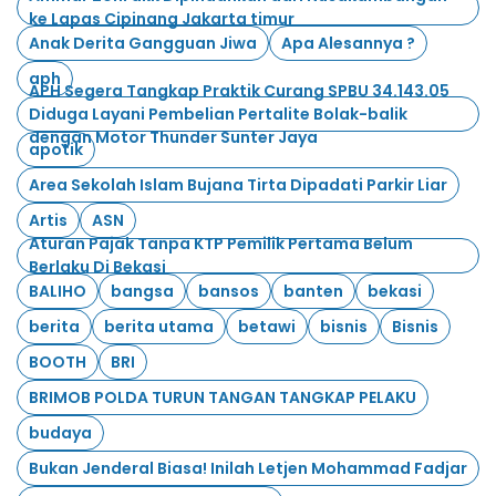
ke Lapas Cipinang Jakarta timur
Anak Derita Gangguan Jiwa
Apa Alesannya ?
aph
APH Segera Tangkap Praktik Curang SPBU 34.143.05
Diduga Layani Pembelian Pertalite Bolak-balik
dengan Motor Thunder Sunter Jaya
apotik
Area Sekolah Islam Bujana Tirta Dipadati Parkir Liar
Artis
ASN
Aturan Pajak Tanpa KTP Pemilik Pertama Belum
Berlaku Di Bekasi
BALIHO
bangsa
bansos
banten
bekasi
berita
berita utama
betawi
bisnis
Bisnis
BOOTH
BRI
BRIMOB POLDA TURUN TANGAN TANGKAP PELAKU
budaya
Bukan Jenderal Biasa! Inilah Letjen Mohammad Fadjar