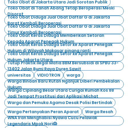
Toko Obat di Jakarta Utara Jadi Sorotan Publik
Toko Obat di Tanah Abang Tetap Beroperasi Meski
Disorot
Toko Obat Diduga Jual Obat Daftar G di Jakarta
Barat Kembali Beroperasi
Toko Obat Diduga Jual Obat Daftar G di Jakarta
Timur Kembali Beroperasi
Toko Obat Keras Diduga Memberikan Setoran
Kepada Aparat Penegak Hukum
Toko Obat Keras Diduga Setor ke Aparat Penegak
Hukum di Wilayah Makasar pinang ranti
Toko Obat Keras Diduga Setor ke Aparat Penegak
Hukum Jakarta Utara
Tutup Praktik Ilegal Mafia BBM Bersubsidi di SPBU 33-
13402 Jalan Bumi Raya Duren Sawit
universitas
VIDIOTRON
warga
Warga Binaan Baru Rutan Nganjuk Diberi Pembekalan
Hukum
Warga Cipinang Besar Utara Curigai Rumah Kos 88
Jadi Tempat Prostitusi dari Aplikasi Michat
Warga dan Pemuka Agama Desak Polisi Bertindak
Warga Pertanyakan Peran Aparat
Warga Resah
WNA Iran Menghabisi Nyawa Cucu Pelawak
Legendaris Mpok Nori😱