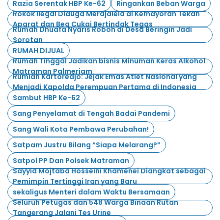
Razia Serentak HBP Ke-62
Ringankan Beban Warga
Rokok Ilegal Diduga Merajalela di Kemayoran Tekan
Aparat dan Bea Cukai Bertindak Tegas
Rumah Dhuafa Nyaris Roboh di Desa Beringin Jadi
Sorotan
RUMAH DIJUAL
Rumah Tinggal Jadikan bisnis Minuman Keras Alkohol
Matraman Palmeriam
Rumiah Kartoredjo: Jejak Emas Atlet Nasional yang
Menjadi Kapolda Perempuan Pertama di Indonesia
Sambut HBP Ke-62
Sang Penyelamat di Tengah Badai Pandemi
Sang Wali Kota Pembawa Perubahan!
Satpam Justru Bilang “Siapa Melarang?”
Satpol PP Dan Polsek Matraman
Sayyid Mojtaba Hosseini Khamenei Diangkat sebagai
Pemimpin Tertinggi Iran yang Baru
sekaligus Menteri dalam Waktu Bersamaan
Seluruh Petugas dan 548 Warga Binaan Rutan
Tangerang Jalani Tes Urine