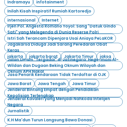
Indramayu
infotainment
Inilah Kisah Inspiratif Rumiah Kartoredjo
internasional
Internet
Irjen Pol. Angesta Romano Yoyol: Sang "Datuk Gindo
Sati" yang Melegenda di Dunia Reserse Polri
Istri Sah Terancam Dipenjara Usai Aniaya PeLaKOR
Jagakarsa Diduga Jadi Sarang Peredaran Obat
Keras
jakarta
jakarta barat
Jakarta Timur
jaksa
Jalan Umum "Tergadai" di Jatinegara: Hege-moni Al-
Wildan dan Dugaan Beking Oknum Wilayah dan
Oknum APH Nakal
Jasa Penarik Kendaraan Tidak Terdaftar di OJK
Jawa Barat
Jawa Tengah
Jawa Timur
Jenderal Bintang Empat dengan Pendidikan
Kepolisian Terlengkap
Jenderal Kavaleri yang Menjadi Nahkoda Intelijen
Negara
Jurnalistik
K.H Ma'dun Turun Langsung Bawa Donasi