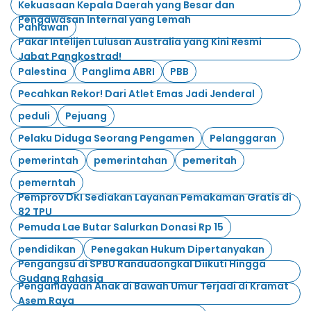
Kekuasaan Kepala Daerah yang Besar dan
Pengawasan Internal yang Lemah
Pahlawan
Pakar Intelijen Lulusan Australia yang Kini Resmi
Jabat Pangkostrad!
Palestina
Panglima ABRI
PBB
Pecahkan Rekor! Dari Atlet Emas Jadi Jenderal
peduli
Pejuang
Pelaku Diduga Seorang Pengamen
Pelanggaran
pemerintah
pemerintahan
pemeritah
pemerntah
Pemprov DKI Sediakan Layanan Pemakaman Gratis di
82 TPU
Pemuda Lae Butar Salurkan Donasi Rp 15
pendidikan
Penegakan Hukum Dipertanyakan
Pengangsu di SPBU Randudongkal Diikuti Hingga
Gudang Rahasia
Penganiayaan Anak di Bawah Umur Terjadi di Kramat
Asem Raya