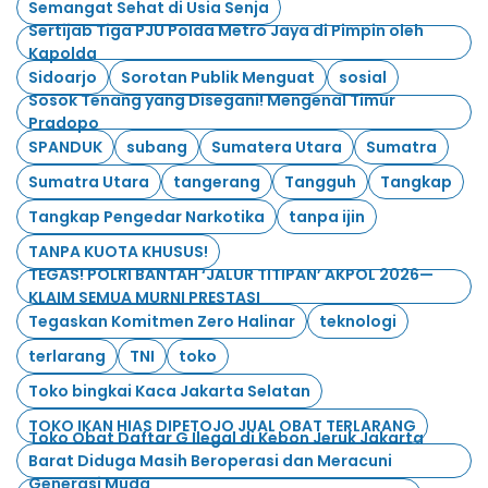
Semangat Sehat di Usia Senja
Sertijab Tiga PJU Polda Metro Jaya di Pimpin oleh
Kapolda
Sidoarjo
Sorotan Publik Menguat
sosial
Sosok Tenang yang Disegani! Mengenal Timur
Pradopo
SPANDUK
subang
Sumatera Utara
Sumatra
Sumatra Utara
tangerang
Tangguh
Tangkap
Tangkap Pengedar Narkotika
tanpa ijin
TANPA KUOTA KHUSUS!
TEGAS! POLRI BANTAH ‘JALUR TITIPAN’ AKPOL 2026—
KLAIM SEMUA MURNI PRESTASI
Tegaskan Komitmen Zero Halinar
teknologi
terlarang
TNI
toko
Toko bingkai Kaca Jakarta Selatan
TOKO IKAN HIAS DIPETOJO JUAL OBAT TERLARANG
Toko Obat Daftar G Ilegal di Kebon Jeruk Jakarta
Barat Diduga Masih Beroperasi dan Meracuni
Generasi Muda