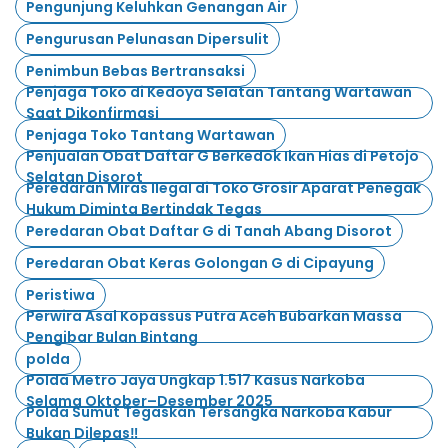
Pengunjung Keluhkan Genangan Air
Pengurusan Pelunasan Dipersulit
Penimbun Bebas Bertransaksi
Penjaga Toko di Kedoya Selatan Tantang Wartawan
Saat Dikonfirmasi
Penjaga Toko Tantang Wartawan
Penjualan Obat Daftar G Berkedok Ikan Hias di Petojo
Selatan Disorot
Peredaran Miras Ilegal di Toko Grosir Aparat Penegak
Hukum Diminta Bertindak Tegas
Peredaran Obat Daftar G di Tanah Abang Disorot
Peredaran Obat Keras Golongan G di Cipayung
Peristiwa
Perwira Asal Kopassus Putra Aceh Bubarkan Massa
Pengibar Bulan Bintang
polda
Polda Metro Jaya Ungkap 1.517 Kasus Narkoba
Selama Oktober–Desember 2025
Polda Sumut Tegaskan Tersangka Narkoba Kabur
Bukan Dilepas‼️