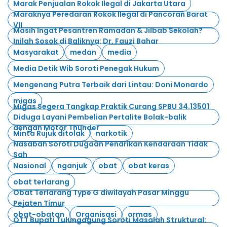
Marak Penjualan Rokok Ilegal di Jakarta Utara
Maraknya Peredaran Rokok Ilegal di Pancoran Barat
VII
Masih Ingat Pesantren Ramadan & Jilbab Sekolah?
Inilah Sosok di Baliknya: Dr. Fauzi Bahar
Masyarakat
medan
media
Media Detik Wib Soroti Penegak Hukum
Mengenang Putra Terbaik dari Lintau: Doni Monardo
migas
Migas Segera Tangkap Praktik Curang SPBU 34.13501
Diduga Layani Pembelian Pertalite Bolak-balik
dengan Motor Thunder
Minta Rujuk ditolak
narkotik
Nasabah Soroti Dugaan Penarikan Kendaraan Tidak
Sah
Nasional
nganjuk
obat
obat keras
obat terlarang
Obat Terlarang Type G diwilayah Pasar Minggu
Pejaten Timur
obat-obatan
Organisasi
ormas
OTT Bupati Tulungagung Soroti Masalah Struktural: