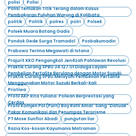
polisi
Polisi
Polisi Temukan Titik Terang dalam Kasus
Pembakaran Puluhan Warung di Kalibata
politik
Politik
polres
polri
Polsek
Polsek Muara Batang Gadis
Pondok Gede Surga Tramadol
Posbakumadin
Prabowo Terima Megawati di Istana
Prajurit KKO Pengangkat Jen4zah Pahlawan Revolusi
Praktik Curang SPBU 34.127.01 Diduga Layani
Pembelian Pertalite Berulang dengan Motor Suzuki
Praktik Curang SPBU Melayani Pembelian Pertalite
Menggunakan Motor Suzuki Berkali-kali
Pristiwa
Profil AKP Rita Yuliana: Polwan Berprestasi yang
Cerdas
Profil Komjen Pol (Purn) Boy Rafli Amar: Sang "Datuak"
Pakar Komunikasi dan Penumpas Terorisme
PT Mose Sunflor Abadi
pungutan liar
Razia Kos-kosan Kayumanis Matraman