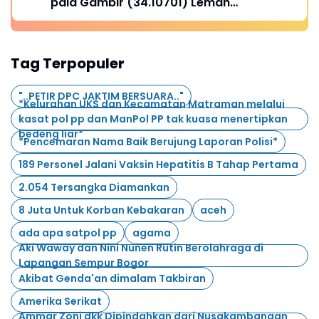
pala Gambir (34.10701) Lemah
Pengawasan.
Tag Terpopuler
"..PETIR DPC JAKTIM BERSUARA.."
*Kelurahan UKS dan Kecamatan Matraman melalui
kasat pol pp dan ManPol PP tak kuasa menertipkan
bedeng liar*
*Pencemaran Nama Baik Berujung Laporan Polisi*
189 Personel Jalani Vaksin Hepatitis B Tahap Pertama
2.054 Tersangka Diamankan
8 Juta Untuk Korban Kebakaran
aceh
ada apa satpol pp
agama
Aki Waway dan Nini Nunen Rutin Berolahraga di
Lapangan Sempur Bogor
Akibat Genda'an dimalam Takbiran
Amerika Serikat
Ammar Zoni dkk Dipindahkan dari Nusakambangan