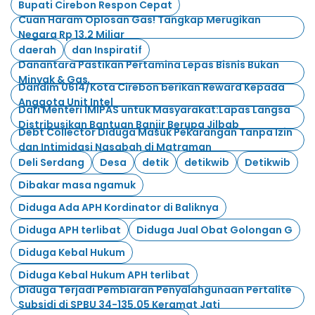
Bupati Cirebon Respon Cepat
Cuan Haram Oplosan Gas! Tangkap Merugikan
Negara Rp 13.2 Miliar
daerah
dan Inspiratif
Danantara Pastikan Pertamina Lepas Bisnis Bukan
Minyak & Gas
Dandim 0614/Kota Cirebon berikan Reward Kepada
Anggota Unit Intel
Dari Menteri IMIPAS untuk Masyarakat:Lapas Langsa
Distribusikan Bantuan Banjir Berupa Jilbab
Debt Collector Diduga Masuk Pekarangan Tanpa Izin
dan Intimidasi Nasabah di Matraman
Deli Serdang
Desa
detik
detikwib
Detikwib
Dibakar masa ngamuk
Diduga Ada APH Kordinator di Baliknya
Diduga APH terlibat
Diduga Jual Obat Golongan G
Diduga Kebal Hukum
Diduga Kebal Hukum APH terlibat
Diduga Terjadi Pembiaran Penyalahgunaan Pertalite
Subsidi di SPBU 34-135.05 Keramat Jati