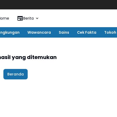
Home
Berita
ingkungan
Wawancara
Sains
Cek Fakta
Tokoh
hasil yang ditemukan
Beranda