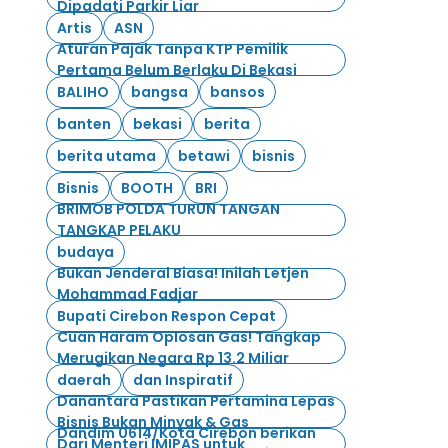
Dipadati Parkir Liar
Artis
ASN
Aturan Pajak Tanpa KTP Pemilik
Pertama Belum Berlaku Di Bekasi
BALIHO
bangsa
bansos
banten
bekasi
berita
berita utama
betawi
bisnis
Bisnis
BOOTH
BRI
BRIMOB POLDA TURUN TANGAN
TANGKAP PELAKU
budaya
Bukan Jenderal Biasa! Inilah Letjen
Mohammad Fadjar
Bupati Cirebon Respon Cepat
Cuan Haram Oplosan Gas! Tangkap
Merugikan Negara Rp 13.2 Miliar
daerah
dan Inspiratif
Danantara Pastikan Pertamina Lepas
Bisnis Bukan Minyak & Gas
Dandim 0614/Kota Cirebon berikan
Dari Menteri IMIPAS untuk