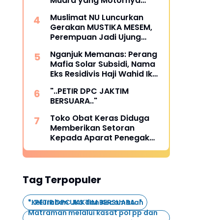
Muara yang Motornya
Digembok FIF Akibat Telat 8
Muslimat NU Luncurkan
Hari
Gerakan MUSTIKA MESEM,
Perempuan Jadi Ujung
Tombak Pengentasan
Nganjuk Memanas: Perang
Kemiskinan Ekstrem
Mafia Solar Subsidi, Nama
Eks Residivis Haji Wahid Ikut
Terseret”
"..PETIR DPC JAKTIM
BERSUARA.."
Toko Obat Keras Diduga
Memberikan Setoran
Kepada Aparat Penegak
Hukum
Tag Terpopuler
"..PETIR DPC JAKTIM BERSUARA.."
*Kelurahan UKS dan Kecamatan
Matraman melalui kasat pol pp dan