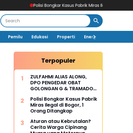
Polisi Bongkar Kasus Pabrik Miras Ilegal di Bogor, 1 Orang D
Pemilu
Edukasi
Properti
Energi
Pemerintah
Terpopuler
ZULFAHMI ALIAS ALONG,
DPO PENGEDAR OBAT
GOLONGAN G & TRAMADOL
DI WILAYAH BEKASI SELATAN
Polisi Bongkar Kasus Pabrik
Miras Ilegal di Bogor, 1
Orang Ditangkap
Aturan atau Kebrutalan?
Cerita Warga Cipinang